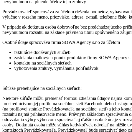
nevyhnutnom na plnenie účelov tejto zmluvy.
Prevádzkovateľ spracováva za účelom riešenia podnetov, vybavovania
výlučne v rozsahu meno, priezvisko, adresa, e-mail, telefónne číslo, 
V prípade ak dotknutá osoba dobrovoľne bez predchádzajúceho priči
nevyhnutnom rozsahu na základe právneho titulu oprávneného záujmu 
Osobné údaje spracováva firma SOWA Agency s.r.o za účelom
fakturácie dodávaných služieb
zasielania mailových ponúk produktov firmy SOWA Agency s.
kontaktu na sociálnych sieťach
vyhotovenia zmluvy, vymáhania pohľadávok
Súťaže prebehajúce na sociálnych sieťach:
Niektoré súťaže môžu prebiehať formou zdieľania údajov najmä komen
prostredníctvom jej profilu na sociálnej sieti Facebook alebo Instag
(na profilovej stránke Prevádzkovateľa na sociálnej sieti) a jeho ko
rozsahu najmä prihlasovacie meno. Právnym základom spracúvania os
odovzdania výhry výhercom spracúvať aj ďalšie osobné údaje v rozsa
osoby. Dotknutá osoba môže súhlas kedykoľvek odvolať na nižšie u
kontaktoch Prevádzkovateľa. Prevádzkovateľ bude spracúvať tieto os