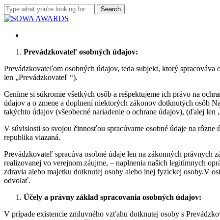
Skip
Search
to
Close
main
Search
content
Menu
Menu
Prevádzkovateľ osobných údajov:
Prevádzkovateľom osobných údajov, teda subjekt, ktorý spracováva 
len „Prevádzkovateľ “).
Ceníme si súkromie všetkých osôb a rešpektujeme ich právo na ochr
údajov a o zmene a doplnení niektorých zákonov dotknutých osôb N
takýchto údajov (všeobecné nariadenie o ochrane údajov), (ďalej len
V súvislosti so svojou činnosťou spracúvame osobné údaje na rôzne 
republika viazaná.
Prevádzkovateľ spracúva osobné údaje len na zákonných právnych zák
realizovanej vo verejnom záujme, – naplnenia našich legitímnych op
zdravia alebo majetku dotknutej osoby alebo inej fyzickej osoby.V 
odvolať.
Účely a právny základ spracovania osobných údajov:
V prípade existencie zmluvného vzťahu dotknutej osoby s Prevádzkov