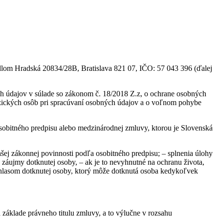
ídlom Hradská 20834/28B, Bratislava 821 07, IČO: 57 043 396 (ďalej
ch údajov v súlade so zákonom č. 18/2018 Z.z, o ochrane osobných
zických osôb pri spracúvaní osobných údajov a o voľnom pohybe
sobitného predpisu alebo medzinárodnej zmluvy, ktorou je Slovenská
ej zákonnej povinnosti podľa osobitného predpisu; – splnenia úlohy
záujmy dotknutej osoby, – ak je to nevyhnutné na ochranu života,
súhlasom dotknutej osoby, ktorý môže dotknutá osoba kedykoľvek
áklade právneho titulu zmluvy, a to výlučne v rozsahu